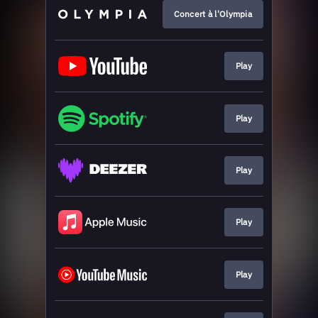
Concert à l'Olympia
Play
Play
Play
Play
Play